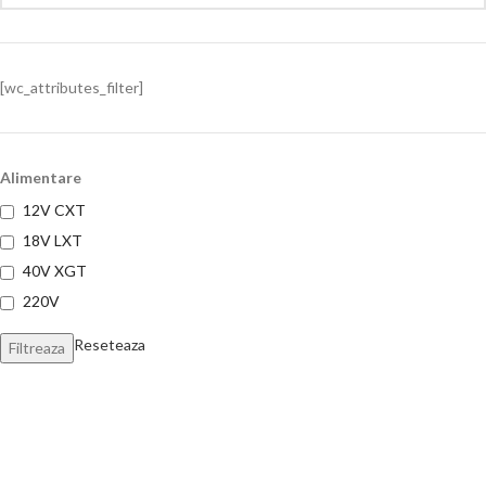
[wc_attributes_filter]
Alimentare
12V CXT
18V LXT
40V XGT
220V
Reseteaza
Filtreaza