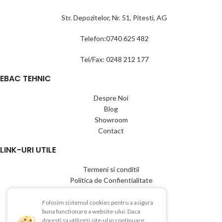
Str. Depozitelor, Nr. 51, Pitesti, AG
Telefon:0740 625 482
Tel/Fax: 0248 212 177
EBAC TEHNIC
Despre Noi
Blog
Showroom
Contact
LINK-URI UTILE
Termeni si conditii
Politica de Confientialitate
Politica de Cookies
Politica de retur
Folosim sistemul cookies pentru a asigura
buna functionare a website-ului. Daca
Livrare si plata
doresti sa utilizezi site-ul in continuare