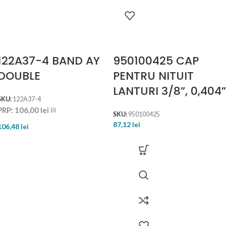
122A37-4 BAND AY
950100425 CAP
DOUBLE
PENTRU NITUIT
LANTURI 3/8”, 0,404”
SKU:
122A37-4
PRP:
106,00
lei
(i)
SKU:
950100425
87,12
lei
106,48
lei