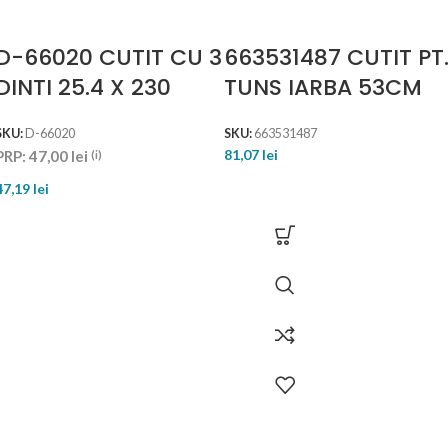
D-66020 CUTIT CU 3
663531487 CUTIT PT
DINTI 25.4 X 230
TUNS IARBA 53CM
SKU:
D-66020
SKU:
663531487
81,07
lei
PRP:
47,00
lei
(i)
47,19
lei