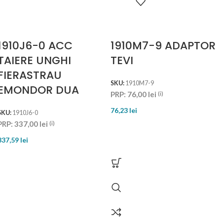
1910J6-0 ACC
1910M7-9 ADAPTOR
TAIERE UNGHI
TEVI
FIERASTRAU
SKU:
1910M7-9
EMONDOR DUA
PRP:
76,00
lei
(i)
76,23
lei
SKU:
1910J6-0
PRP:
337,00
lei
(i)
337,59
lei