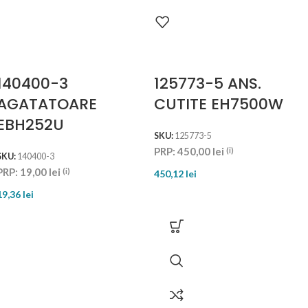
140400-3
125773-5 ANS.
AGATATOARE
CUTITE EH7500W
EBH252U
SKU:
125773-5
PRP:
450,00
lei
(i)
SKU:
140400-3
PRP:
19,00
lei
(i)
450,12
lei
19,36
lei