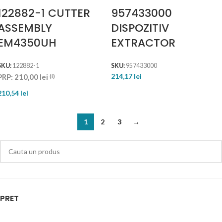
122882-1 CUTTER
957433000
ASSEMBLY
DISPOZITIV
EM4350UH
EXTRACTOR
SKU:
122882-1
SKU:
957433000
214,17
lei
PRP:
210,00
lei
(i)
210,54
lei
1
2
3
→
PRET