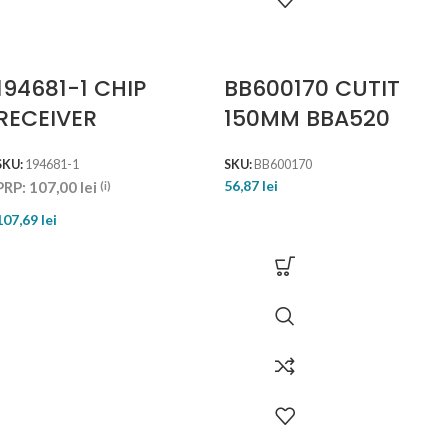
194681-1 CHIP
BB600170 CUTIT
RECEIVER
150MM BBA520
SKU:
194681-1
SKU:
BB600170
56,87
lei
PRP:
107,00
lei
(i)
107,69
lei