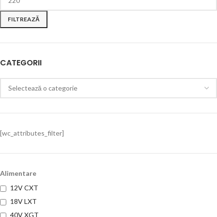
FILTREAZĂ
CATEGORII
[wc_attributes_filter]
Alimentare
12V CXT
18V LXT
40V XGT