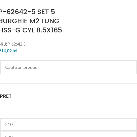
P-62642-5 SET 5
BURGHIE M2 LUNG
HSS-G CYL 8.5X165
SKU:
P-62642-5
214,02
lei
PRET