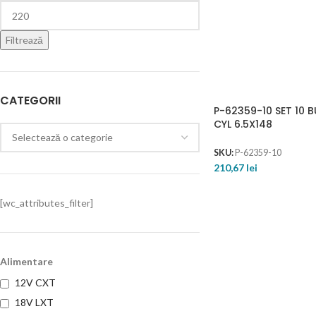
Filtrează
CATEGORII
P-62359-10 SET 10 
CYL 6.5X148
SKU:
P-62359-10
210,67
lei
[wc_attributes_filter]
Alimentare
12V CXT
18V LXT