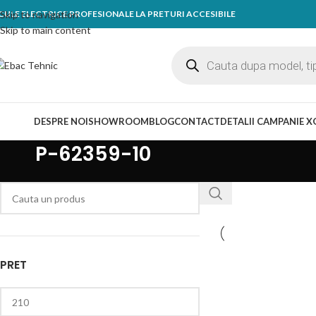
CULE ELECTRICE PROFESIONALE LA PRETURI ACCESIBILE
Skip to navigation
Skip to main content
ategorii
DESPRE NOI
SHOWROOM
BLOG
CONTACT
DETALII CAMPANIE X
P-62359-10
PRET