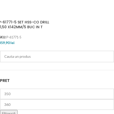
P-61771-5 SET HSS-CO DRILL
11,50 X142MM/5 BUC IN T
SKU:
P-61771-5
359,90
lei
PRET
Filtrează