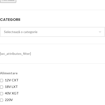
CATEGORII
[wc_attributes_filter]
Alimentare
12V CXT
18V LXT
40V XGT
220V