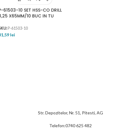
P-61503-10 SET HSS-CO DRILL
3,25 X65MM/10 BUC IN TU
SKU:
P-61503-10
81,59
lei
Str. Depozitelor, Nr. 51, Pitesti, AG
Telefon:0740 625 482