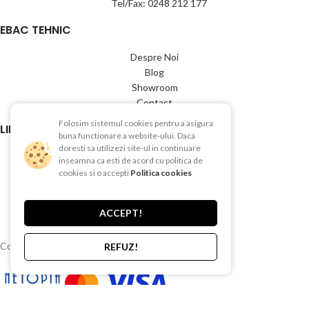
Tel/Fax: 0248 212 177
EBAC TEHNIC
Despre Noi
Blog
Showroom
Contact
Folosim sistemul cookies pentru a asigura
LINK-URI UTILE
buna functionare a website-ului. Daca
doresti sa utilizezi site-ul in continuare
Termeni si conditii
inseamna ca esti de acord cu politica de
Politica de Confientialitate
cookies si o accepti
Politica cookies
Politica de Cookies
Politica de retur
ACCEPT!
Livrare si plata
Copyright © 2015-2025 EBAC TEHNIC
REFUZ!