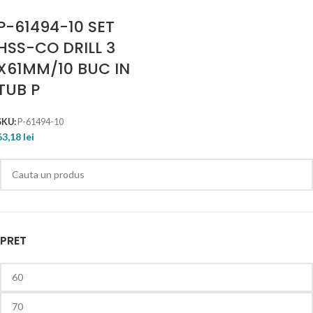
P-61494-10 SET
HSS-CO DRILL 3
X61MM/10 BUC IN
TUB P
SKU:
P-61494-10
63,18
lei
PRET