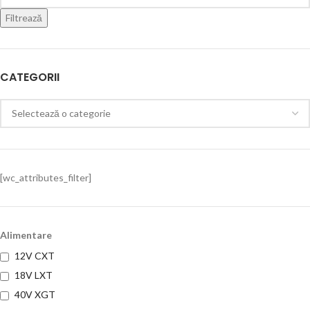
Filtrează
CATEGORII
[wc_attributes_filter]
Alimentare
12V CXT
18V LXT
40V XGT