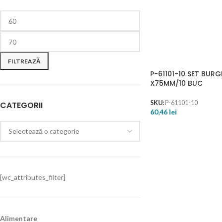
FILTREAZĂ
P-61101-10 SET BURG
X75MM/10 BUC
SKU:
P-61101-10
CATEGORII
60,46
lei
[wc_attributes_filter]
Alimentare