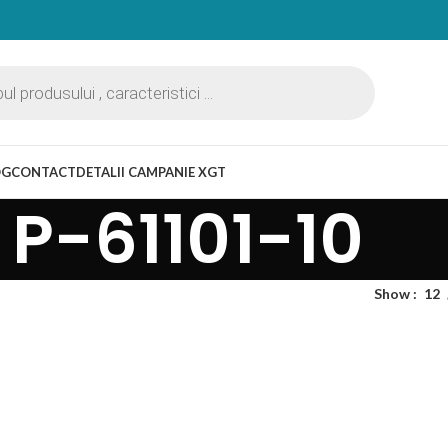
OG
CONTACT
DETALII CAMPANIE XGT
P-61101-10
Show
12