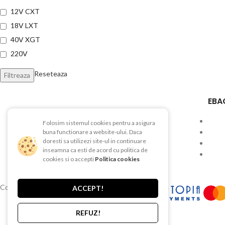
12V CXT
18V LXT
40V XGT
220V
Reseteaza
Filtreaza
EBA
Folosim sistemul cookies pentru a asigura
Str. Depozitelor, Nr. 51, Pitesti, AG
buna functionare a website-ului. Daca
doresti sa utilizezi site-ul in continuare
Telefon:0740 625 482
inseamna ca esti de acord cu politica de
cookies si o accepti
Politica cookies
Tel/Fax: 0248 212 177
Copyright © 2015-2025 EBAC TEHNIC
ACCEPT!
REFUZ!