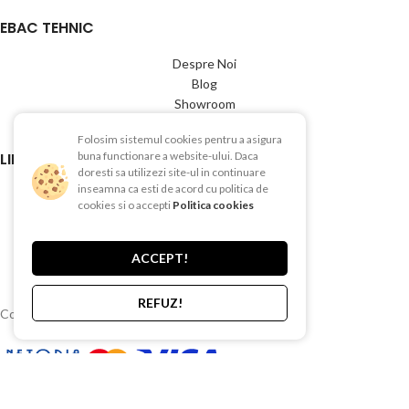
EBAC TEHNIC
Despre Noi
Blog
Showroom
Contact
Folosim sistemul cookies pentru a asigura
LINK-URI UTILE
buna functionare a website-ului. Daca
doresti sa utilizezi site-ul in continuare
inseamna ca esti de acord cu politica de
Termeni si conditii
cookies si o accepti
Politica cookies
Politica de Confientialitate
Politica de Cookies
Politica de retur
ACCEPT!
Livrare si plata
REFUZ!
Copyright © 2015-2025 EBAC TEHNIC