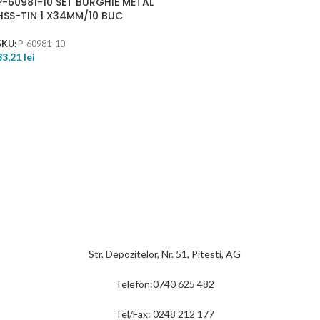
P-60981-10 SET BURGHIE METAL
HSS-TIN 1 X34MM/10 BUC
SKU:
P-60981-10
33,21
lei
Str. Depozitelor, Nr. 51, Pitesti, AG
Telefon:0740 625 482
Tel/Fax: 0248 212 177