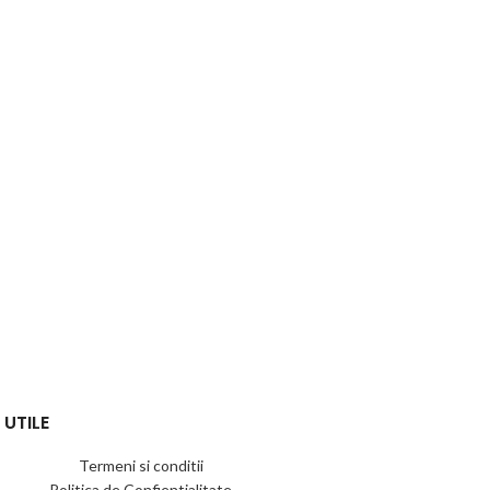
 UTILE
Termeni si conditii
Politica de Confientialitate