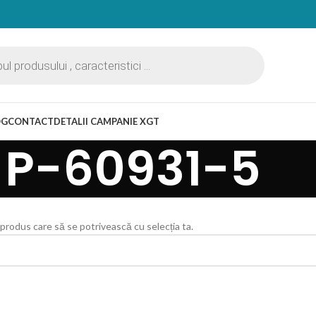
OG
CONTACT
DETALII CAMPANIE XGT
P-60931-5
 produs care să se potrivească cu selecția ta.