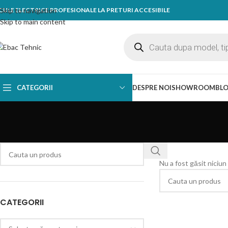
CULE ELECTRICE PROFESIONALE LA PRETURI ACCESIBILE
Skip to navigation
Skip to main content
CATEGORII
DESPRE NOI
SHOWROOM
BL
Nu a fost găsit niciun
CATEGORII