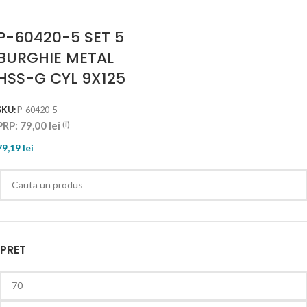
P-60420-5 SET 5
BURGHIE METAL
HSS-G CYL 9X125
SKU:
P-60420-5
PRP:
79,00
lei
(i)
79,19
lei
PRET