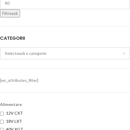
Filtrează
CATEGORII
[wc_attributes_filter]
Alimentare
12V CXT
18V LXT
40V XGT