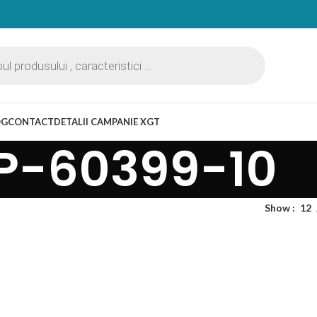
OG
CONTACT
DETALII CAMPANIE XGT
P-60399-10
Show
12