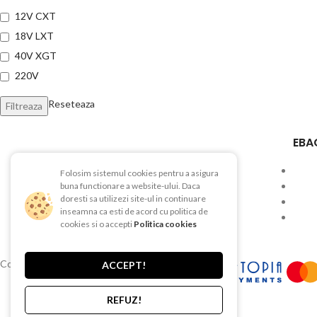
12V CXT
18V LXT
40V XGT
220V
Reseteaza
Filtreaza
EBA
Folosim sistemul cookies pentru a asigura
Str. Depozitelor, Nr. 51, Pitesti, AG
buna functionare a website-ului. Daca
doresti sa utilizezi site-ul in continuare
Telefon:0740 625 482
inseamna ca esti de acord cu politica de
cookies si o accepti
Politica cookies
Tel/Fax: 0248 212 177
Copyright © 2015-2025 EBAC TEHNIC
ACCEPT!
REFUZ!