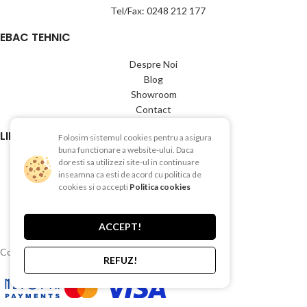
Tel/Fax: 0248 212 177
EBAC TEHNIC
Despre Noi
Blog
Showroom
Contact
LINK-URI UTILE
Folosim sistemul cookies pentru a asigura
buna functionare a website-ului. Daca
Termeni si conditii
doresti sa utilizezi site-ul in continuare
inseamna ca esti de acord cu politica de
Politica de Confientialitate
cookies si o accepti
Politica cookies
Politica de Cookies
Politica de retur
Livrare si plata
ACCEPT!
Copyright © 2015-2025 EBAC TEHNIC
REFUZ!