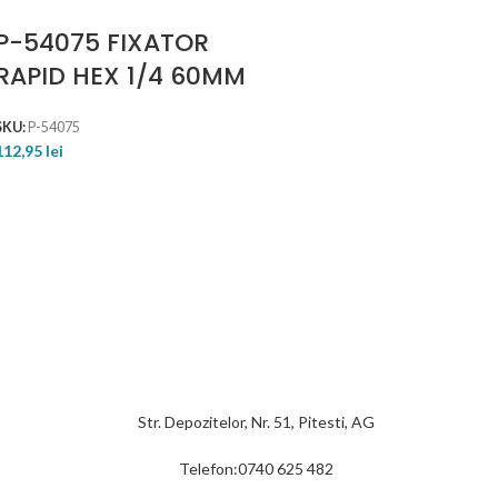
P-54075 FIXATOR
RAPID HEX 1/4 60MM
SKU:
P-54075
112,95
lei
Str. Depozitelor, Nr. 51, Pitesti, AG
Telefon:0740 625 482