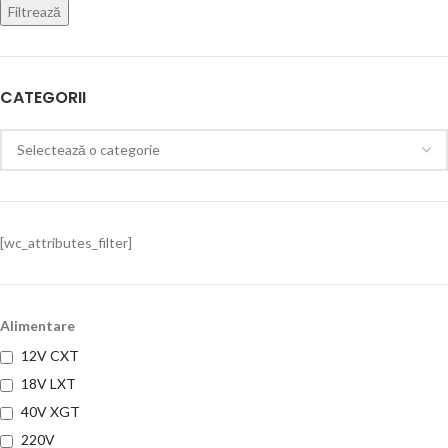
Filtrează
CATEGORII
[wc_attributes_filter]
Alimentare
12V CXT
18V LXT
40V XGT
220V