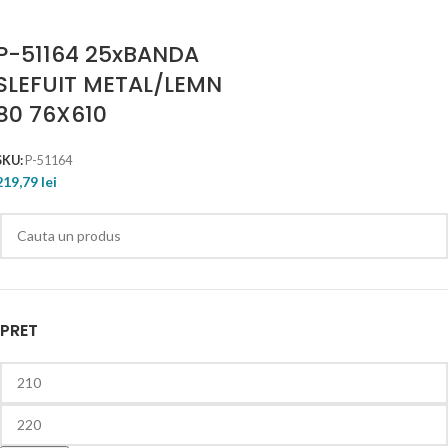
P-51164 25xBANDA
SLEFUIT METAL/LEMN
80 76X610
SKU:
P-51164
219,79
lei
PRET