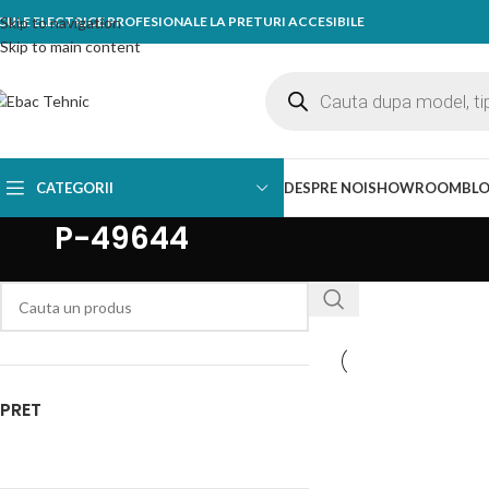
CULE ELECTRICE PROFESIONALE LA PRETURI ACCESIBILE
Skip to navigation
Skip to main content
CATEGORII
DESPRE NOI
SHOWROOM
BL
P-49644
PRET