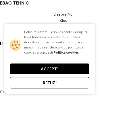
EBAC TEHNIC
Despre Noi
Blog
Showroom
Folosim sistemul cookies pentru a asigura
Contact
buna functionare a website-ului. Daca
doresti sa utilizezi site-ul in continuare
LINK-URI UTILE
inseamna ca esti de acord cu politica de
cookies si o accepti
Politica cookies
Termeni si conditii
Politica de Confientialitate
Politica de Cookies
ACCEPT!
Politica de retur
Livrare si plata
REFUZ!
Copyright © 2015-2025 EBAC TEHNIC