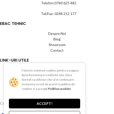
Telefon:0740 625 482
Tel/Fax: 0248 212 177
EBAC TEHNIC
Despre Noi
Blog
Showroom
Contact
LINK-URI UTILE
Termeni si conditii
Folosim sistemul cookies pentru a asigura
buna functionare a website-ului. Daca
Politica de Confientialitate
doresti sa utilizezi site-ul in continuare
Politica de Cookies
inseamna ca esti de acord cu politica de
Politica de retur
cookies si o accepti
Politica cookies
Livrare si plata
Copyright © 2015-2025 EBAC TEHNIC
ACCEPT!