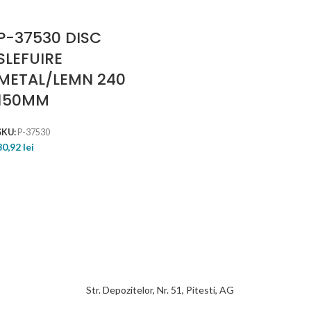
P-37530 DISC
SLEFUIRE
METAL/LEMN 240
150MM
SKU:
P-37530
30,92
lei
Str. Depozitelor, Nr. 51, Pitesti, AG