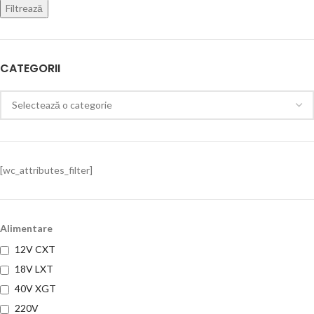
Filtrează
CATEGORII
[wc_attributes_filter]
Alimentare
12V CXT
18V LXT
40V XGT
220V