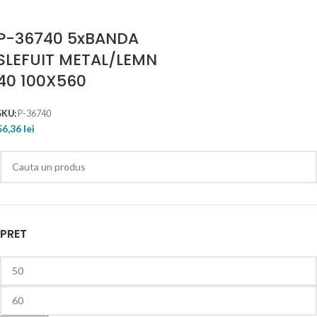
P-36740 5xBANDA
SLEFUIT METAL/LEMN
40 100X560
SKU:
P-36740
56,36
lei
PRET