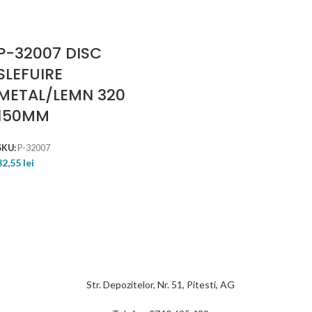
P-32007 DISC
SLEFUIRE
METAL/LEMN 320
150MM
SKU:
P-32007
32,55
lei
Str. Depozitelor, Nr. 51, Pitesti, AG