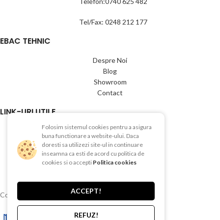
Telefon:0740 625 482
Tel/Fax: 0248 212 177
EBAC TEHNIC
Despre Noi
Blog
Showroom
Contact
LINK-URI UTILE
Folosim sistemul cookies pentru a asigura
Termeni si conditii
buna functionare a website-ului. Daca
Politica de Confientialitate
doresti sa utilizezi site-ul in continuare
Politica de Cookies
inseamna ca esti de acord cu politica de
cookies si o accepti
Politica cookies
Politica de retur
Livrare si plata
ACCEPT!
Copyright © 2015-2025 EBAC TEHNIC
REFUZ!