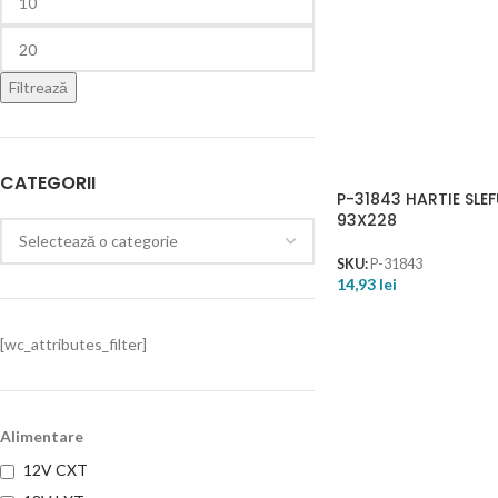
Filtrează
CATEGORII
P-31843 HARTIE SLE
93X228
SKU:
P-31843
14,93
lei
[wc_attributes_filter]
Alimentare
12V CXT