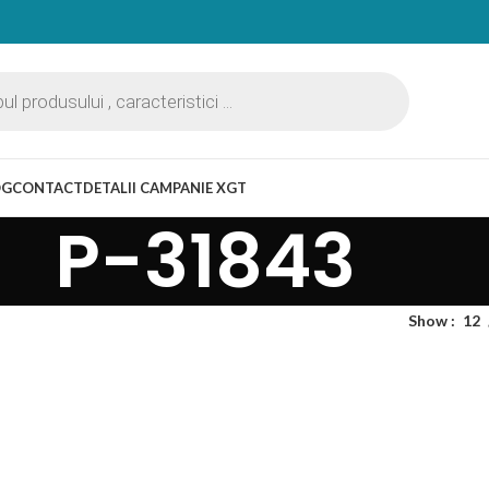
OG
CONTACT
DETALII CAMPANIE XGT
P-31843
Show
12