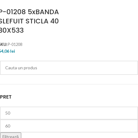
P-01208 5xBANDA
SLEFUIT STICLA 40
30X533
SKU:
P-01208
54,06
lei
PRET
Filtrează