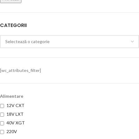
CATEGORII
[wc_attributes_filter]
Alimentare
12V CXT
18V LXT
40V XGT
220V