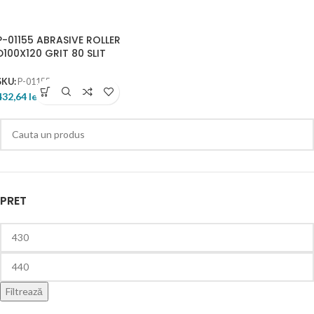
P-01155 ABRASIVE ROLLER
D100X120 GRIT 80 SLIT
SKU:
P-01155
432,64
lei
PRET
Filtrează