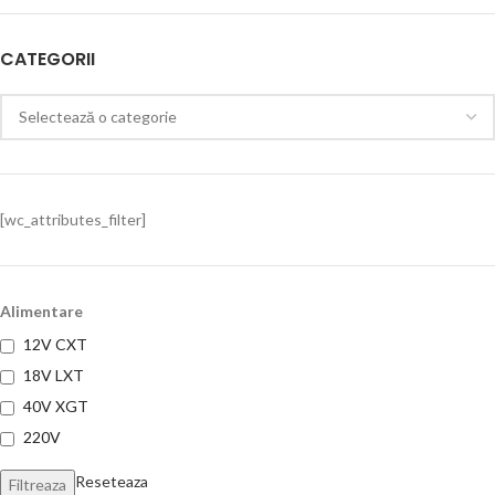
CATEGORII
[wc_attributes_filter]
Alimentare
12V CXT
18V LXT
40V XGT
220V
Reseteaza
Filtreaza