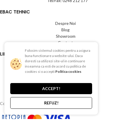
Tel/Fax: 0248 212 177
EBAC TEHNIC
Despre Noi
Blog
Showroom
Contact
Folosim sistemul cookies pentru a asigura
LINK-URI UTILE
buna functionare a website-ului. Daca
doresti sa utilizezi site-ul in continuare
Termeni si conditii
inseamna ca esti de acord cu politica de
Politica de Confientialitate
cookies si o accepti
Politica cookies
Politica de Cookies
Politica de retur
ACCEPT!
Livrare si plata
REFUZ!
Copyright © 2015-2025 EBAC TEHNIC