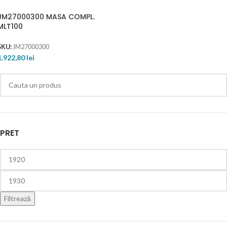
JM27000300 MASA COMPL.
MLT100
SKU:
JM27000300
1.922,80
lei
PRET
Filtrează