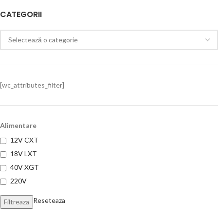
CATEGORII
[wc_attributes_filter]
Alimentare
12V CXT
18V LXT
40V XGT
220V
Reseteaza
Filtreaza