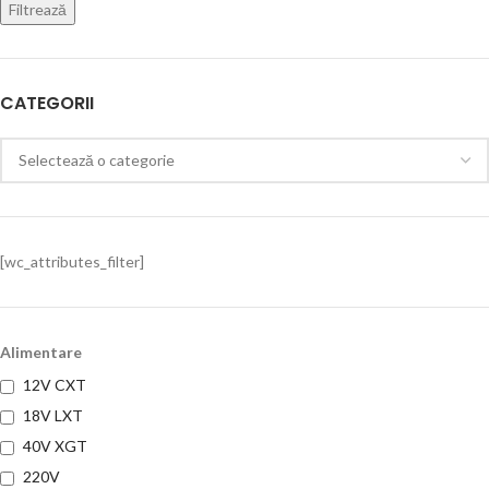
Filtrează
CATEGORII
[wc_attributes_filter]
Alimentare
12V CXT
18V LXT
40V XGT
220V