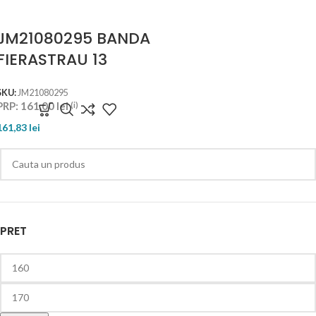
JM21080295 BANDA
FIERASTRAU 13
LB1200F
SKU:
JM21080295
PRP:
161,00
lei
(i)
161,83
lei
PRET