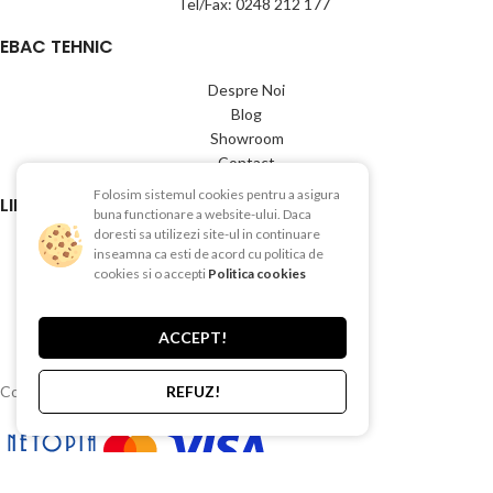
Tel/Fax: 0248 212 177
EBAC TEHNIC
Despre Noi
Blog
Showroom
Contact
Folosim sistemul cookies pentru a asigura
LINK-URI UTILE
buna functionare a website-ului. Daca
doresti sa utilizezi site-ul in continuare
Termeni si conditii
inseamna ca esti de acord cu politica de
Politica de Confientialitate
cookies si o accepti
Politica cookies
Politica de Cookies
Politica de retur
ACCEPT!
Livrare si plata
Copyright © 2015-2025 EBAC TEHNIC
REFUZ!