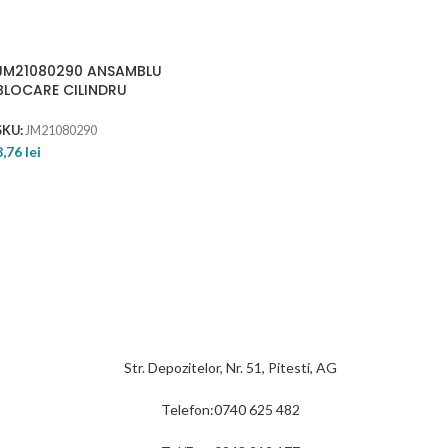
JM21080290 ANSAMBLU
BLOCARE CILINDRU
SKU:
JM21080290
8,76
lei
Str. Depozitelor, Nr. 51, Pitesti, AG
Telefon:0740 625 482