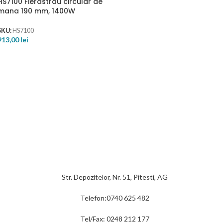
HS7100 Fierastrau circular de
mana 190 mm, 1400W
SKU:
HS7100
913,00
lei
Str. Depozitelor, Nr. 51, Pitesti, AG
Telefon:0740 625 482
Tel/Fax: 0248 212 177