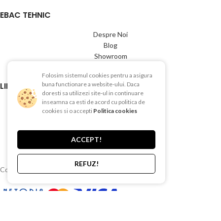
EBAC TEHNIC
Despre Noi
Blog
Showroom
Contact
Folosim sistemul cookies pentru a asigura
LINK-URI UTILE
buna functionare a website-ului. Daca
doresti sa utilizezi site-ul in continuare
inseamna ca esti de acord cu politica de
Termeni si conditii
cookies si o accepti
Politica cookies
Politica de Confientialitate
Politica de Cookies
Politica de retur
ACCEPT!
Livrare si plata
REFUZ!
Copyright © 2015-2025 EBAC TEHNIC