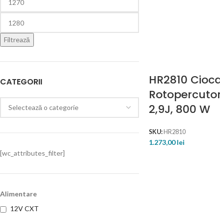
Filtrează
HR2810 Cioc
CATEGORII
Rotopercuto
2,9J, 800 W
SKU:
HR2810
1.273,00
lei
[wc_attributes_filter]
Alimentare
12V CXT