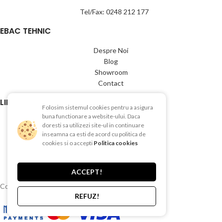
Tel/Fax: 0248 212 177
EBAC TEHNIC
Despre Noi
Blog
Showroom
Contact
LINK-URI UTILE
Folosim sistemul cookies pentru a asigura
buna functionare a website-ului. Daca
Termeni si conditii
doresti sa utilizezi site-ul in continuare
Politica de Confientialitate
inseamna ca esti de acord cu politica de
Politica de Cookies
cookies si o accepti
Politica cookies
Politica de retur
Livrare si plata
ACCEPT!
Copyright © 2015-2025 EBAC TEHNIC
REFUZ!