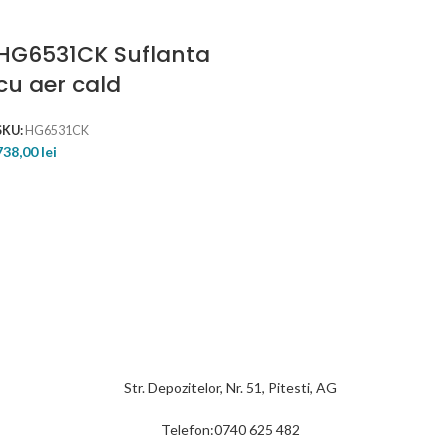
HG6531CK Suflanta
cu aer cald
SKU:
HG6531CK
738,00
lei
Str. Depozitelor, Nr. 51, Pitesti, AG
Telefon:0740 625 482