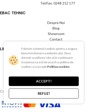
Tel/Fax: 0248 212 177
EBAC TEHNIC
Despre Noi
Blog
Showroom
Contact
LINK-URI UTILE
Folosim sistemul cookies pentru a asigura
buna functionare a website-ului. Daca
doresti sa utilizezi site-ul in continuare
Termeni si conditii
inseamna ca esti de acord cu politica de
Politica de Confientialitate
cookies si o accepti
Politica cookies
Politica de Cookies
Politica de retur
Livrare si plata
ACCEPT!
Copyright © 2015-2025 EBAC TEHNIC
REFUZ!