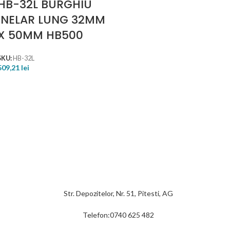
HB-32L BURGHIU
INELAR LUNG 32MM
X 50MM HB500
SKU:
HB-32L
509,21
lei
Str. Depozitelor, Nr. 51, Pitesti, AG
Telefon:0740 625 482