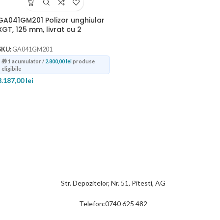
GA041GM201 Polizor unghiular
XGT, 125 mm, livrat cu 2
acumulatori 40Vmax 4.0Ah
SKU:
GA041GM201
🎁 1 acumulator /
2.800,00
lei
produse
eligibile
3.187,00
lei
Str. Depozitelor, Nr. 51, Pitesti, AG
Telefon:0740 625 482