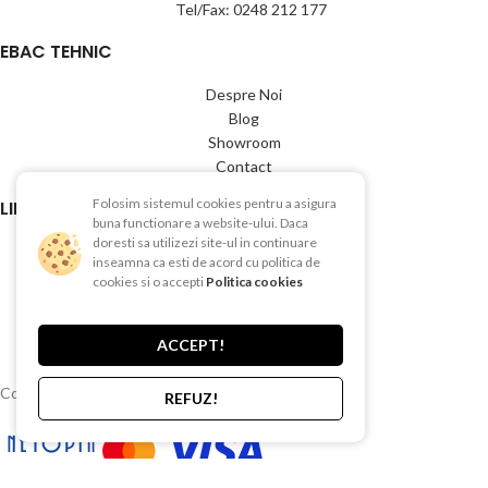
Tel/Fax: 0248 212 177
EBAC TEHNIC
Despre Noi
Blog
Showroom
Contact
Folosim sistemul cookies pentru a asigura
LINK-URI UTILE
buna functionare a website-ului. Daca
doresti sa utilizezi site-ul in continuare
Termeni si conditii
inseamna ca esti de acord cu politica de
Politica de Confientialitate
cookies si o accepti
Politica cookies
Politica de Cookies
Politica de retur
ACCEPT!
Livrare si plata
Copyright © 2015-2025 EBAC TEHNIC
REFUZ!