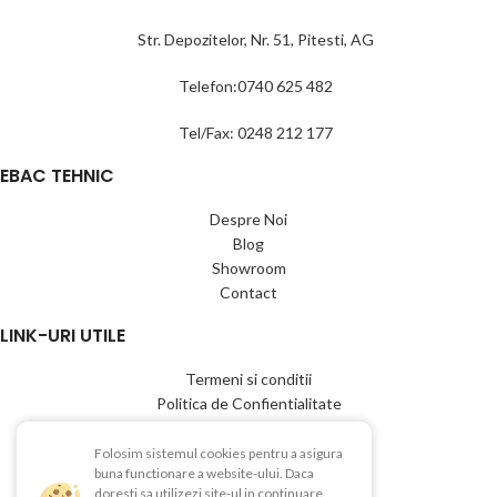
Str. Depozitelor, Nr. 51, Pitesti, AG
Telefon:0740 625 482
Tel/Fax: 0248 212 177
EBAC TEHNIC
Despre Noi
Blog
Showroom
Contact
LINK-URI UTILE
Termeni si conditii
Politica de Confientialitate
Politica de Cookies
Politica de retur
Folosim sistemul cookies pentru a asigura
buna functionare a website-ului. Daca
Livrare si plata
doresti sa utilizezi site-ul in continuare