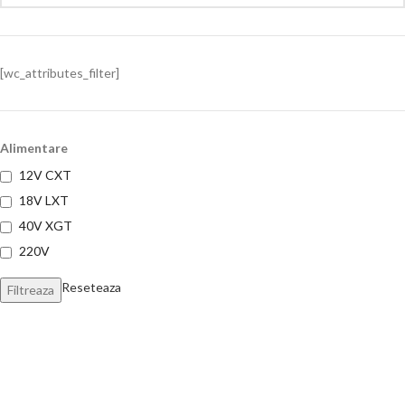
[wc_attributes_filter]
Alimentare
12V CXT
18V LXT
40V XGT
220V
Reseteaza
Filtreaza