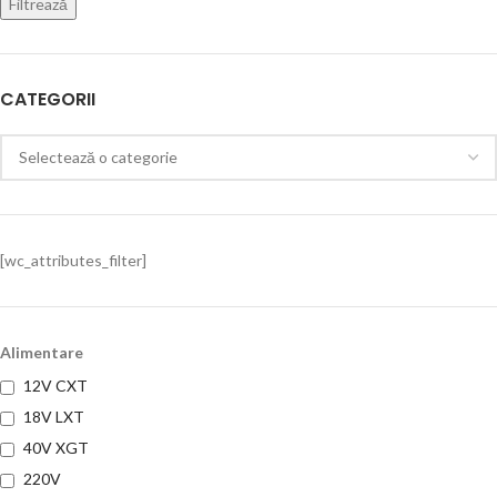
Filtrează
CATEGORII
[wc_attributes_filter]
Alimentare
12V CXT
18V LXT
40V XGT
220V