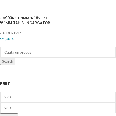
DUR193RF TRIMMER 18V LXT
260MM 3AH SI INCARCATOR
SKU:
DUR193RF
971,00
lei
Search
PRET