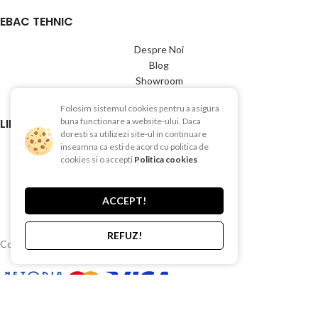
EBAC TEHNIC
Despre Noi
Blog
Showroom
Contact
Folosim sistemul cookies pentru a asigura
LINK-URI UTILE
buna functionare a website-ului. Daca
doresti sa utilizezi site-ul in continuare
inseamna ca esti de acord cu politica de
Termeni si conditii
cookies si o accepti
Politica cookies
Politica de Confientialitate
Politica de Cookies
Politica de retur
ACCEPT!
Livrare si plata
REFUZ!
Copyright © 2015-2025 EBAC TEHNIC