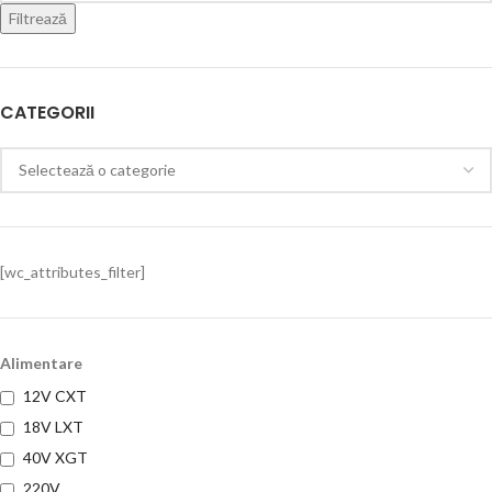
Filtrează
CATEGORII
[wc_attributes_filter]
Alimentare
12V CXT
18V LXT
40V XGT
220V