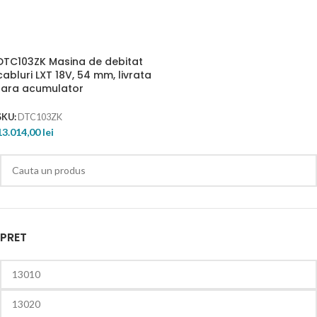
DTC103ZK Masina de debitat
cabluri LXT 18V, 54 mm, livrata
fara acumulator
SKU:
DTC103ZK
13.014,00
lei
PRET