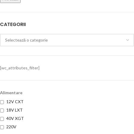
CATEGORII
[wc_attributes_filter]
Alimentare
12V CXT
18V LXT
40V XGT
220V