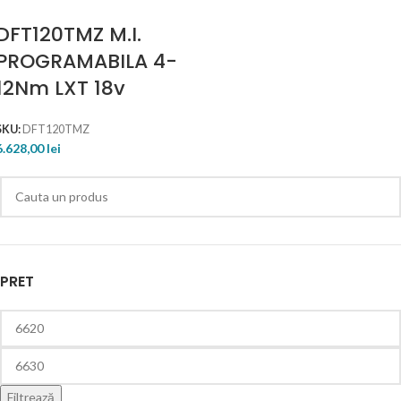
DFT120TMZ M.I.
PROGRAMABILA 4-
12Nm LXT 18v
SKU:
DFT120TMZ
6.628,00
lei
PRET
Filtrează