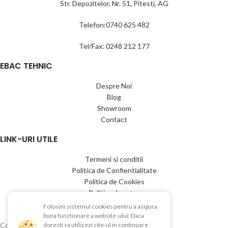
Str. Depozitelor, Nr. 51, Pitesti, AG
Telefon:0740 625 482
Tel/Fax: 0248 212 177
EBAC TEHNIC
Despre Noi
Blog
Showroom
Contact
LINK-URI UTILE
Termeni si conditii
Politica de Confientialitate
Politica de Cookies
Politica de retur
Livrare si plata
Folosim sistemul cookies pentru a asigura
buna functionare a website-ului. Daca
Copyright © 2015-2025 EBAC TEHNIC
doresti sa utilizezi site-ul in continuare