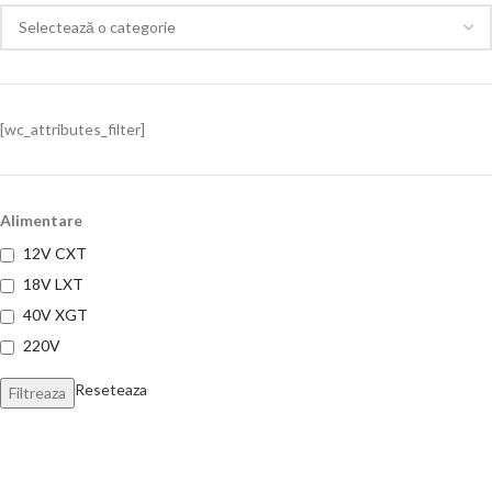
[wc_attributes_filter]
Alimentare
12V CXT
18V LXT
40V XGT
220V
Reseteaza
Filtreaza