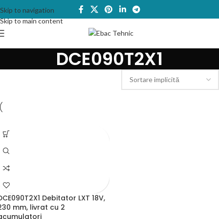
Skip to navigation
Skip to main content
DCE090T2X1
DCE090T2X1 Debitator LXT 18V,
230 mm, livrat cu 2
acumulatori