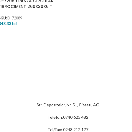
D-72089 PANZA CIRCULAR
FIBROCIMENT 260X30X6 T
SKU:
D-72089
348,33
lei
Str. Depozitelor, Nr. 51, Pitesti, AG
Telefon:0740 625 482
Tel/Fax: 0248 212 177