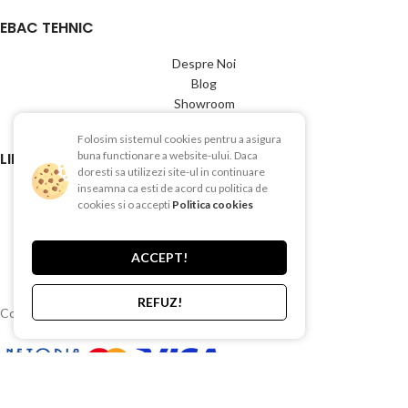
EBAC TEHNIC
Despre Noi
Blog
Showroom
Contact
Folosim sistemul cookies pentru a asigura
LINK-URI UTILE
buna functionare a website-ului. Daca
doresti sa utilizezi site-ul in continuare
inseamna ca esti de acord cu politica de
Termeni si conditii
cookies si o accepti
Politica cookies
Politica de Confientialitate
Politica de Cookies
Politica de retur
ACCEPT!
Livrare si plata
REFUZ!
Copyright © 2015-2025 EBAC TEHNIC