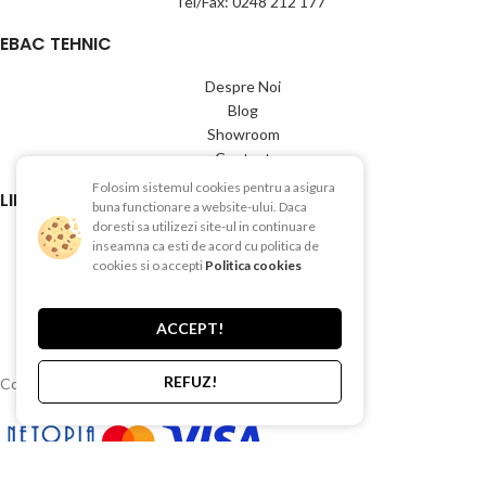
Tel/Fax: 0248 212 177
EBAC TEHNIC
Despre Noi
Blog
Showroom
Contact
Folosim sistemul cookies pentru a asigura
LINK-URI UTILE
buna functionare a website-ului. Daca
doresti sa utilizezi site-ul in continuare
Termeni si conditii
inseamna ca esti de acord cu politica de
Politica de Confientialitate
cookies si o accepti
Politica cookies
Politica de Cookies
Politica de retur
ACCEPT!
Livrare si plata
REFUZ!
Copyright © 2015-2025 EBAC TEHNIC