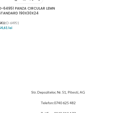
D-64951 PANZA CIRCULAR LEMN
STANDARD 190X30X24
SKU:
D-64951
54,61
lei
Str. Depozitelor, Nr. 51, Pitesti, AG
Telefon:0740 625 482