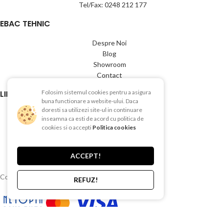
Tel/Fax: 0248 212 177
EBAC TEHNIC
Despre Noi
Blog
Showroom
Contact
LINK-URI UTILE
Folosim sistemul cookies pentru a asigura
buna functionare a website-ului. Daca
doresti sa utilizezi site-ul in continuare
Termeni si conditii
inseamna ca esti de acord cu politica de
Politica de Confientialitate
cookies si o accepti
Politica cookies
Politica de Cookies
Politica de retur
ACCEPT!
Livrare si plata
Copyright © 2015-2025 EBAC TEHNIC
REFUZ!