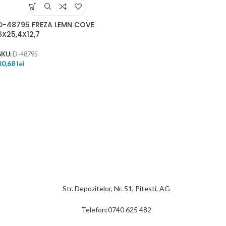
D-48795 FREZA LEMN COVE
6X25,4X12,7
SKU:
D-48795
80,68
lei
Str. Depozitelor, Nr. 51, Pitesti, AG
Telefon:0740 625 482