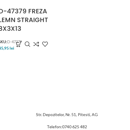
D-47379 FREZA
LEMN STRAIGHT
8X3X13
SKU:
D-47379
45,95
lei
Str. Depozitelor, Nr. 51, Pitesti, AG
Telefon:0740 625 482