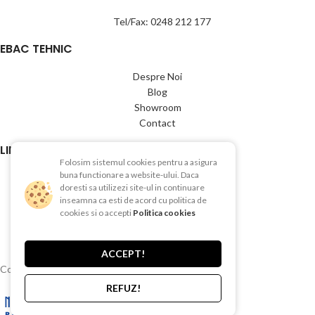
Tel/Fax: 0248 212 177
EBAC TEHNIC
Despre Noi
Blog
Showroom
Contact
LINK-URI UTILE
Folosim sistemul cookies pentru a asigura
buna functionare a website-ului. Daca
Termeni si conditii
doresti sa utilizezi site-ul in continuare
Politica de Confientialitate
inseamna ca esti de acord cu politica de
Politica de Cookies
cookies si o accepti
Politica cookies
Politica de retur
Livrare si plata
ACCEPT!
Copyright © 2015-2025 EBAC TEHNIC
REFUZ!