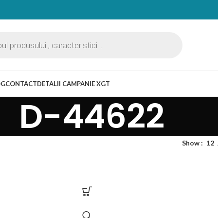
OG
CONTACT
DETALII CAMPANIE XGT
D-44622
Show
12