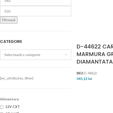
Filtrează
CATEGORII
D-44622 CA
MARMURA GR
DIAMANTATA
SKU:
D-44622
[wc_attributes_filter]
545,12
lei
Alimentare
12V CXT