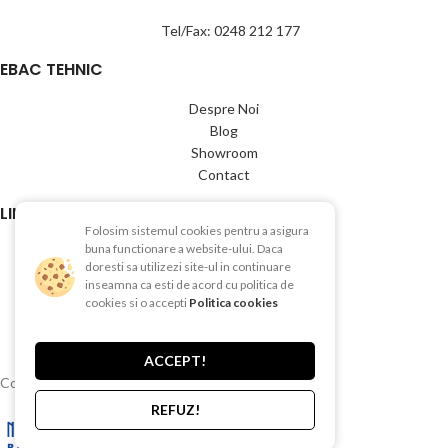
Tel/Fax: 0248 212 177
EBAC TEHNIC
Despre Noi
Blog
Showroom
Contact
LINK-URI UTILE
Folosim sistemul cookies pentru a asigura
buna functionare a website-ului. Daca
Termeni si conditii
doresti sa utilizezi site-ul in continuare
Politica de Confientialitate
inseamna ca esti de acord cu politica de
Politica de Cookies
cookies si o accepti
Politica cookies
Politica de retur
Livrare si plata
ACCEPT!
Copyright © 2015-2025 EBAC TEHNIC
REFUZ!