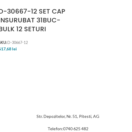
D-30667-12 SET CAP
INSURUBAT 31BUC-
BULK 12 SETURI
SKU:
D-30667-12
617,68
lei
Str. Depozitelor, Nr. 51, Pitesti, AG
Telefon:0740 625 482