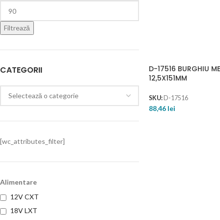
Filtrează
D-17516 BURGHIU M
CATEGORII
12,5X151MM
SKU:
D-17516
88,46
lei
[wc_attributes_filter]
Alimentare
12V CXT
18V LXT