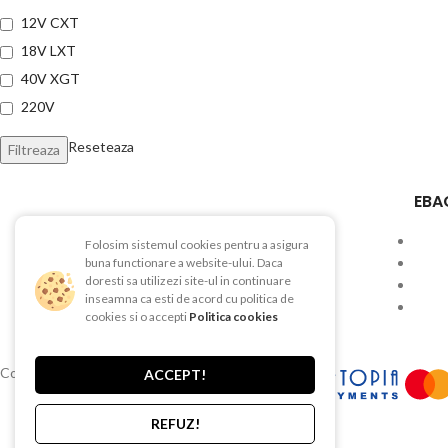
12V CXT
18V LXT
40V XGT
220V
Reseteaza
Filtreaza
EBA
Folosim sistemul cookies pentru a asigura
Str. Depozitelor, Nr. 51, Pitesti, AG
buna functionare a website-ului. Daca
doresti sa utilizezi site-ul in continuare
Telefon:0740 625 482
inseamna ca esti de acord cu politica de
cookies si o accepti
Politica cookies
Tel/Fax: 0248 212 177
Copyright © 2015-2025 EBAC TEHNIC
ACCEPT!
REFUZ!