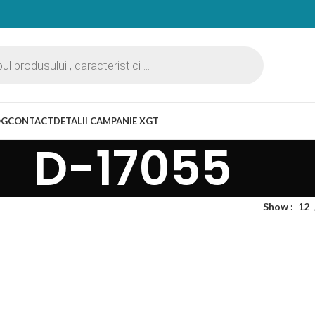
OG
CONTACT
DETALII CAMPANIE XGT
D-17055
Show
12