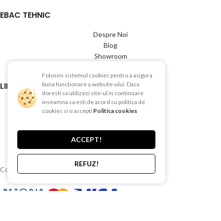
EBAC TEHNIC
Despre Noi
Blog
Showroom
Contact
Folosim sistemul cookies pentru a asigura
LINK-URI UTILE
buna functionare a website-ului. Daca
doresti sa utilizezi site-ul in continuare
inseamna ca esti de acord cu politica de
Termeni si conditii
cookies si o accepti
Politica cookies
Politica de Confientialitate
Politica de Cookies
Politica de retur
ACCEPT!
Livrare si plata
REFUZ!
Copyright © 2015-2025 EBAC TEHNIC