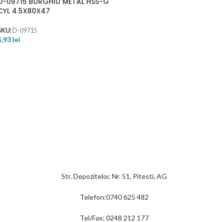
D-09715 BURGHIU METAL HSS-G
CYL 4.5X80X47
SKU:
D-09715
5,93
lei
Str. Depozitelor, Nr. 51, Pitesti, AG
Telefon:0740 625 482
Tel/Fax: 0248 212 177