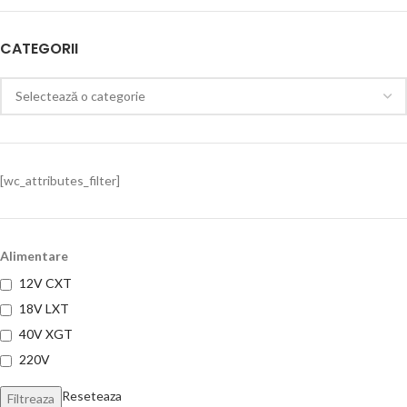
CATEGORII
[wc_attributes_filter]
Alimentare
12V CXT
18V LXT
40V XGT
220V
Reseteaza
Filtreaza