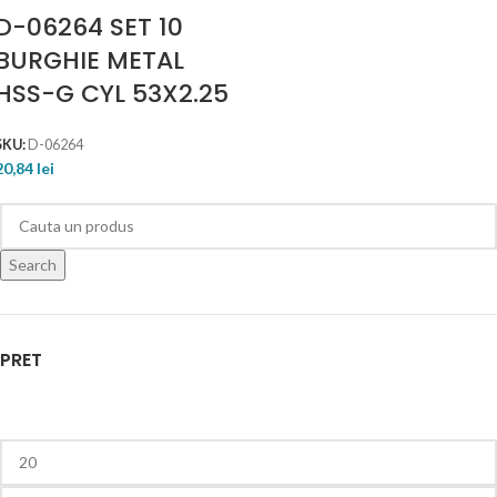
D-06264 SET 10
BURGHIE METAL
HSS-G CYL 53X2.25
SKU:
D-06264
20,84
lei
Search
PRET