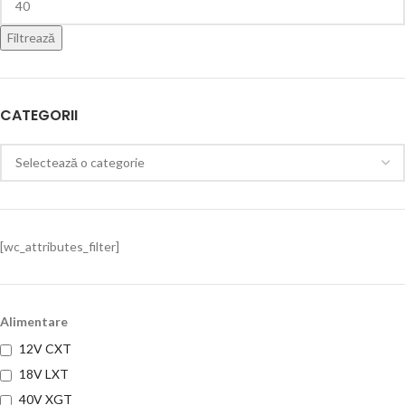
Filtrează
CATEGORII
[wc_attributes_filter]
Alimentare
12V CXT
18V LXT
40V XGT