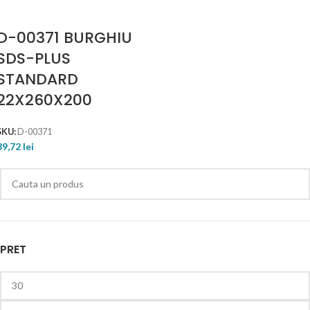
D-00371 BURGHIU
SDS-PLUS
STANDARD
22X260X200
SKU:
D-00371
39,72
lei
PRET