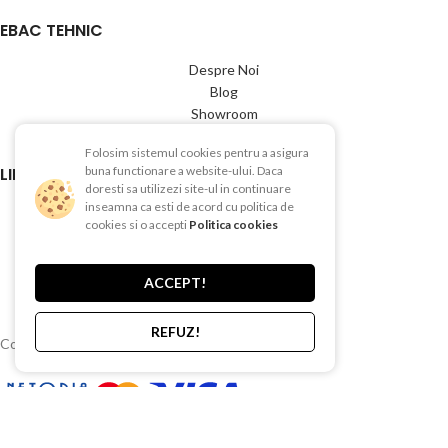
EBAC TEHNIC
Despre Noi
Blog
Showroom
Contact
Folosim sistemul cookies pentru a asigura
LINK-URI UTILE
buna functionare a website-ului. Daca
doresti sa utilizezi site-ul in continuare
inseamna ca esti de acord cu politica de
Termeni si conditii
cookies si o accepti
Politica cookies
Politica de Confientialitate
Politica de Cookies
Politica de retur
ACCEPT!
Livrare si plata
REFUZ!
Copyright © 2015-2025 EBAC TEHNIC